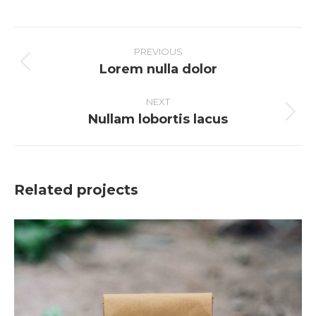
on
on
on
on
Facebook
X
Pinterest
LinkedIn
PROJECT
NAVIGATION
PREVIOUS
Lorem nulla dolor
Previous
project:
NEXT
Nullam lobortis lacus
Next
project:
Related projects