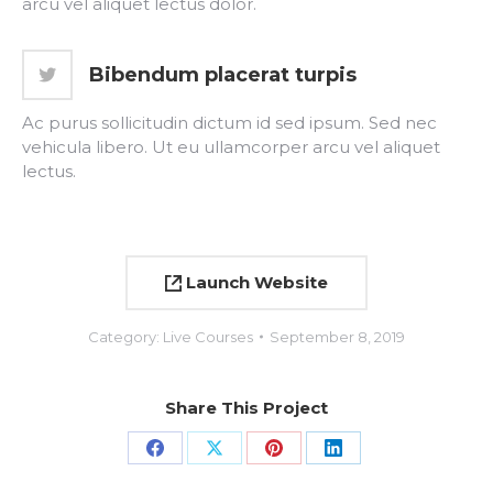
arcu vel aliquet lectus dolor.
Bibendum placerat turpis
Ac purus sollicitudin dictum id sed ipsum. Sed nec
vehicula libero. Ut eu ullamcorper arcu vel aliquet
lectus.
Launch Website
Category:
Live Courses
September 8, 2019
Share This Project
Share
Share
Share
Share